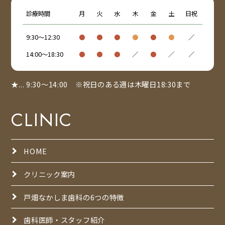
診療時間
月
火
水
木
金
土
日祝
9:30～12:30
●
●
●
●
●
●
／
14:00～18:30
●
●
●
／
●
／
／
★... 9:30～14:00 ※祝日のある週は木曜日18:30まで
CLINIC
HOME
クリニック案内
戸畑なかしま歯科の6つの特徴
歯科医師・スタッフ紹介